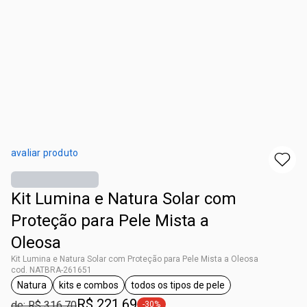
avaliar produto
Kit Lumina e Natura Solar com
Proteção para Pele Mista a
Oleosa
Kit Lumina e Natura Solar com Proteção para Pele Mista a Oleosa
cod. NATBRA-261651
Natura
kits e combos
todos os tipos de pele
etiqueta Natura
etiqueta kits e combos
etiqueta todos os tipos de pel
R$ 221,69
de: R$ 316,70
-30%