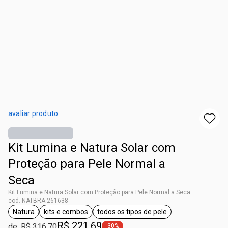
avaliar produto
Kit Lumina e Natura Solar com
Proteção para Pele Normal a
Seca
Kit Lumina e Natura Solar com Proteção para Pele Normal a Seca
cod. NATBRA-261638
Natura
kits e combos
todos os tipos de pele
etiqueta Natura
etiqueta kits e combos
etiqueta todos os tipos de pel
R$ 221,69
de: R$ 316,70
-30%