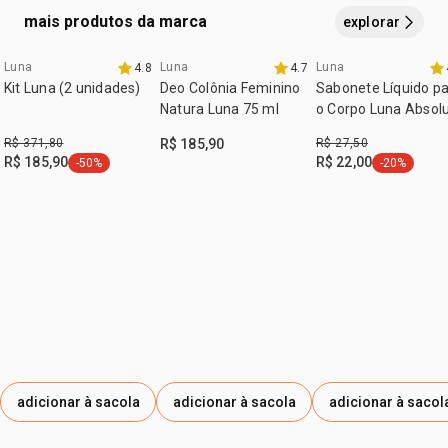
citronellol, geraniol, hydroxycitronellal, isoeugenol, benzyl
mais produtos da marca
explorar
benzoate.
Luna
Luna
Luna
4.8
4.7
Kit Luna (2 unidades)
Deo Colônia Feminino
Sabonete Líquido p
Natura Luna 75 ml
o Corpo Luna Absol
100 ml
R$ 371,80
R$ 185,90
R$ 27,50
R$ 185,90
R$ 22,00
-50%
-20%
etiqueta -50%
etiqueta -2
adicionar à sacola
adicionar à sacola
adicionar à sacol