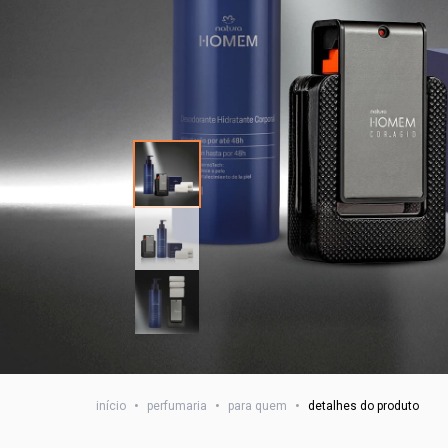
início
•
perfumaria
•
para quem
•
detalhes do produto