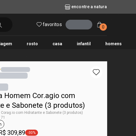
encontre a natura
favoritos
entrar
0
iagem
rosto
casa
infantil
homens
mpago
r
biografia
cashback
erva Doce
queridinhos das redes sociais
kriska
aura
ra Homem Cor.agio com
e e Sabonete (3 produtos)
Corag.io com Hidratante e Sabonete (3 produtos)
171
m
ta Natura Homem
R$ 309,89
-30%
etiqueta -30%