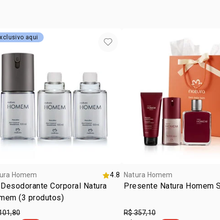
para uma me
deslize da l
de maior te
das orelhas 
contém:
1 desodora
xclusivo aqui
1 desodoran
1 caixa de 
Homem 3 un
tura Homem
4.8
Natura Homem
 Desodorante Corporal Natura
Presente Natura Homem 
mem (3 produtos)
101,80
R$ 357,10