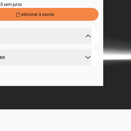
65 sem juros
adicionar à sacola
cia que celebra a coragem e a autenticidade
uso
omem Corag.io
tem notas amadeiradas e frescas
a homens que enfrentam desafios com
o e confiança
mpanha o
desodorante hidratante corporal
que
abonete em barra 2 em 1 no corpo até formar
erfuma a pele com uma fragrância versátil, que
xágue. para barbear, use até 4 vezes por
m toda a linha de Natura Homem
la com Tecnologia DermoTech cuida e fortalece a
ndo um toque seco
de sabonetes em Barra 2 em 1 corpo e barba
que
idratante por todo corpo, com movimentos suaves
para o homem que preza pela praticidade na rotina
 não utilizar no rosto.
la 2 em 1 pode ser usada para para limpar e
ele do corpo todo e também para facilitar o