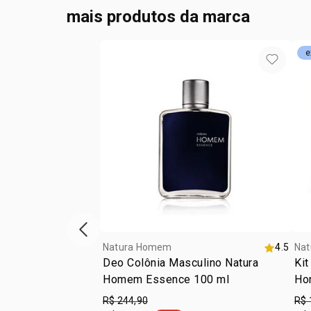
mais produtos da marca
e
vitrine de produtos anterior
Natura Homem
4.5
Na
Deo Colônia Masculino Natura
Kit
Homem Essence 100 ml
Ho
R$ 244,90
R$ 