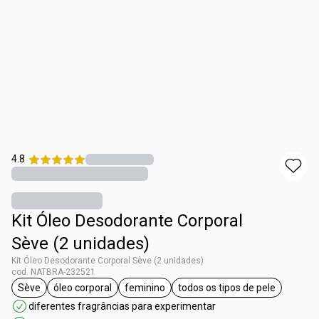
4.8
Kit Óleo Desodorante Corporal
Sève (2 unidades)
Kit Óleo Desodorante Corporal Sève (2 unidades)
cod. NATBRA-232521
Sève
óleo corporal
feminino
todos os tipos de pele
etiqueta Sève
etiqueta óleo corporal
etiqueta feminino
etiqueta todos os tip
diferentes fragrâncias para experimentar