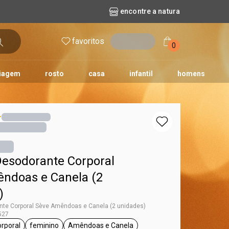
encontre a natura
favoritos
entrar
0
iagem
rosto
casa
infantil
homens
mpago
r
biografia
cashback
erva Doce
queridinhos das redes sociais
kriska
aura
Desodorante Corporal
ndoas e Canela (2
)
nte Corporal Sève Amêndoas e Canela (2 unidades)
527
orporal
feminino
Amêndoas e Canela