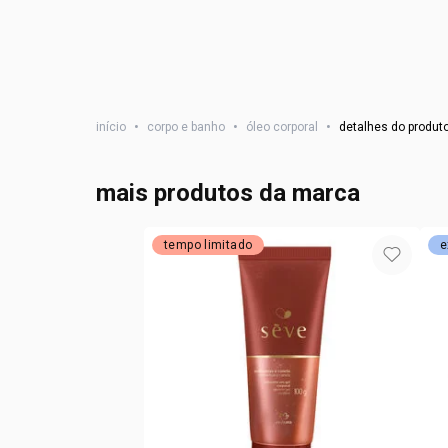
início
•
corpo e banho
•
óleo corporal
•
detalhes do produt
mais produtos da marca
tempo limitado
e