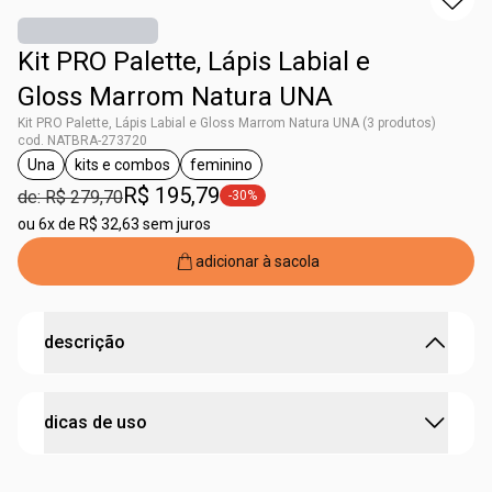
Kit PRO Palette, Lápis Labial e
Gloss Marrom Natura UNA
Kit PRO Palette, Lápis Labial e Gloss Marrom Natura UNA (3 produtos)
cod. NATBRA-273720
Una
kits e combos
feminino
etiqueta Una
etiqueta kits e combos
etiqueta feminino
R$ 195,79
de: R$ 279,70
-30%
etiqueta -30%
ou
6x de R$ 32,63 sem juros
adicionar à sacola
descrição
um combo de maquiagem para brilhar em qualquer
dicas de uso
lugar
•
gloss labial
traz um brilho sofisticado e ação de
preenchimento labial
passo 1