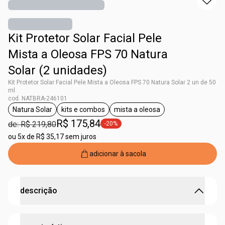
Kit Protetor Solar Facial Pele
Mista a Oleosa FPS 70 Natura
Solar (2 unidades)
Kit Protetor Solar Facial Pele Mista a Oleosa FPS 70 Natura Solar 2 un de 50
ml
cod. NATBRA-246101
Natura Solar
kits e combos
mista a oleosa
etiqueta Natura Solar
etiqueta kits e combos
etiqueta mista a oleosa
R$ 175,84
de: R$ 219,80
-20%
etiqueta -20%
ou
5x de R$ 35,17 sem juros
adicionar à sacola
descrição
proteção contra os danos do sol e cuidado para pele