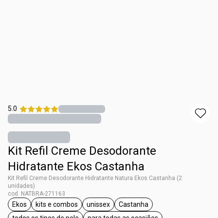
5.0
Kit Refil Creme Desodorante
Hidratante Ekos Castanha
Kit Refil Creme Desodorante Hidratante Natura Ekos Castanha (2
unidades)
cod. NATBRA-271163
Ekos
kits e combos
unissex
Castanha
etiqueta Ekos
etiqueta kits e combos
etiqueta unissex
etiqueta Castanha