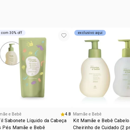
contém
massageando
sodium hydr
3 refis do 
enxágue até
 com 30% off
exclusivo aqui
mãe e Bebê
4.8
Mamãe e Bebê
il Sabonete Líquido da Cabeça
Kit Mamãe e Bebê Cabel
s Pés Mamãe e Bebê
Cheirinho de Cuidado (2 p