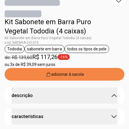
Kit Sabonete em Barra Puro
Vegetal Tododia (4 caixas)
Kit Sabonete em Barra Puro Vegetal Tododia (4 caixas)
cod. NATBRA-241070
Tododia
sabonete em barra
todos os tipos de pele
etiqueta Tododia
etiqueta sabonete em barra
etiqueta todos os tipos
R$ 117,26
de: R$ 139,60
-16%
etiqueta -16%
ou
3x de R$ 39,09 sem juros
adicionar à sacola
descrição
limpeza hidratante e perfumada com 4 fragrâncias
características
deliciosas de Tododia.
•
fórmula com uma cuidadosa combinação de