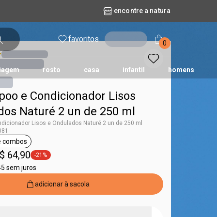
encontre a natura
favoritos
entrar
0
iagem
rosto
casa
infantil
homens
poo e Condicionador Lisos
mpago
r
biografia
cashback
erva Doce
queridinhos das redes sociais
kriska
aura
dos Naturé 2 un de 250 ml
dicionador Lisos e Ondulados Naturé 2 un de 250 ml
081
 e combos
aturé
etiqueta kits e combos
$ 64,90
-21%
etiqueta -21%
45 sem juros
adicionar à sacola