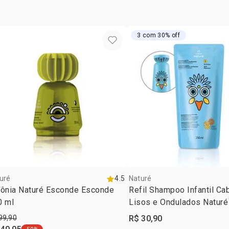
poliquatérni
de sódio, li
sódio.condic
3 com 30% off
manteiga d
estearamidop
de beentrim
cloreto de c
cítrico, glic
hexil cinama
sódio, carbo
uré
4.5
Naturé
lônia Naturé Esconde Esconde
Refil Shampoo Infantil Ca
0 ml
Lisos e Ondulados Natur
99,90
R$ 30,90