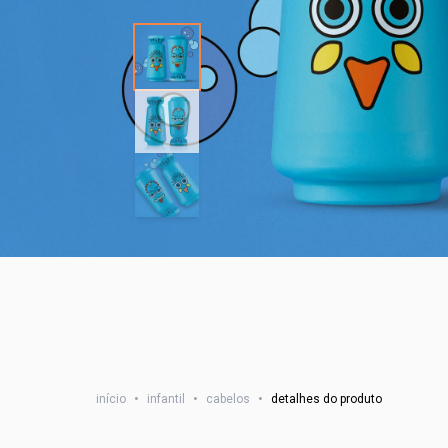
início
•
infantil
•
cabelos
•
detalhes do produto