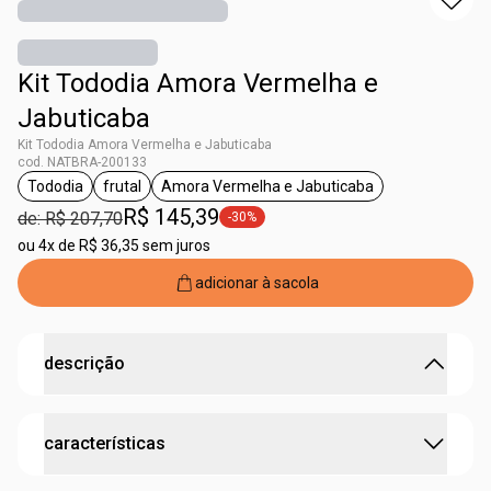
Kit Tododia Amora Vermelha e
Jabuticaba
Kit Tododia Amora Vermelha e Jabuticaba
cod. NATBRA-200133
Tododia
frutal
Amora Vermelha e Jabuticaba
etiqueta Tododia
etiqueta frutal
etiqueta Amora Vermelha e Jab
R$ 145,39
de: R$ 207,70
-30%
etiqueta -30%
ou
4x de R$ 36,35 sem juros
adicionar à sacola
descrição
cuidado completo com fragrância frutal leve.
características
este kit traz
3 produtos
de Tododia Amora Vermelha e
Jabuticaba. uma experiência única de
limpeza,
hidratação e perfumação
para acompanhar você todos