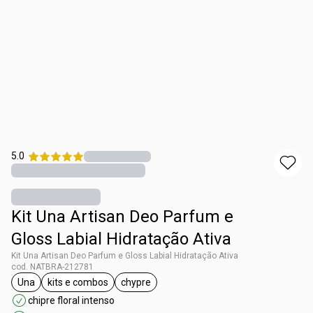
5.0
Kit Una Artisan Deo Parfum e
Gloss Labial Hidratação Ativa
Kit Una Artisan Deo Parfum e Gloss Labial Hidratação Ativa
cod. NATBRA-212781
Una
kits e combos
chypre
etiqueta Una
etiqueta kits e combos
etiqueta chypre
chipre floral intenso