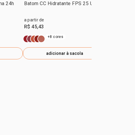
ma 24h
Batom CC Hidratante FPS 25 Una
Deo Parfum 
ml
a partir de
R$ 319,90
R$ 45,43
R$ 223,93
-
e
+8 cores
adicionar à sacola
ad