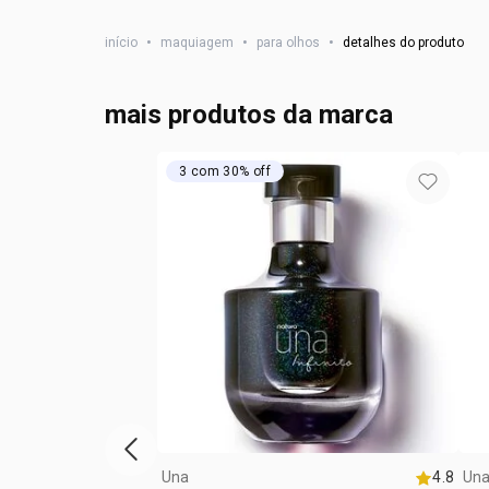
início
•
maquiagem
•
para olhos
•
detalhes do produto
mais produtos da marca
3 com 30% off
vitrine de produtos anterior
Una
4.8
Un