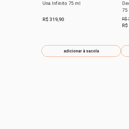
Una Infinito 75 ml
De
75
R$ 319,90
R$ 
R$
adicionar à sacola