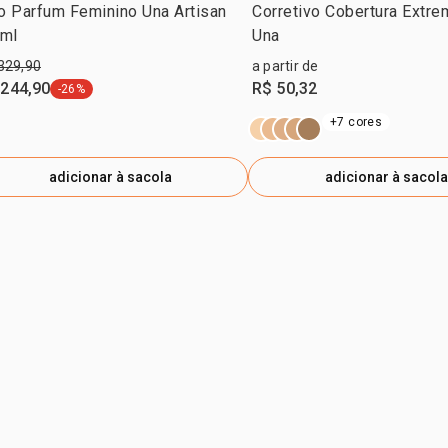
o Parfum Feminino Una Artisan
Corretivo Cobertura Extre
 ml
Una
329,90
a partir de
 244,90
R$ 50,32
-26%
etiqueta -26%
+7 cores
adicionar à sacola
adicionar à sacola