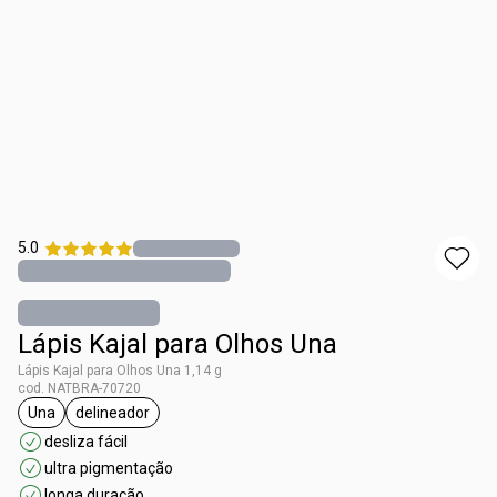
5.0
Lápis Kajal para Olhos Una
Lápis Kajal para Olhos Una 1,14 g
cod. NATBRA-70720
Una
delineador
etiqueta Una
etiqueta delineador
desliza fácil
ultra pigmentação
longa duração