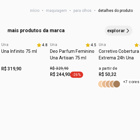
:
zona de aplicação
olhos
GLYCERIDES, CAPRYLIC/CAPRIC TRIGLYCERIDE,
início
•
maquiagem
•
para olhos
•
detalhes do produto
POLYETHYLENE, CERA MICROCRISTALLINA, TALC,
TOCOPHEROL, ASCORBYL PALMITATE. PODE CONTER/
PUEDE CONTENER: CI 77499, CI 77491, CI 77510, CI 77492,
mais produtos da marca
explorar
MICA.
Una
Una
Una
4.8
4.5
3 com 30% off
Una Infinito 75 ml
Deo Parfum Feminino
Corretivo Cobertura
Una Artisan 75 ml
Extrema 24h Una
R$ 319,90
R$ 329,90
a partir de
R$ 244,90
R$ 50,32
-26%
etiqueta -26%
+7 cores