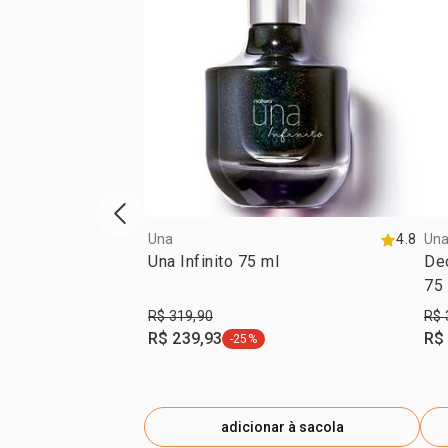
vitrine de produtos anterior
Una
4.8
Un
Una Infinito 75 ml
De
75
R$ 319,90
R$ 
R$ 239,93
R$
-25%
etiqueta -25%
adicionar à sacola