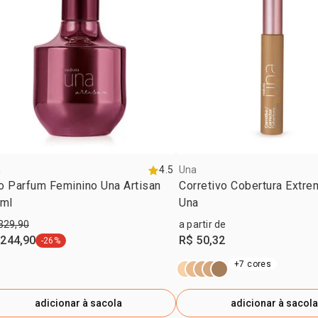
a
4.5
Una
o Parfum Feminino Una Artisan
Corretivo Cobertura Extre
 ml
Una
329,90
a partir de
 244,90
R$ 50,32
-26%
etiqueta -26%
+7 cores
adicionar à sacola
adicionar à sacola