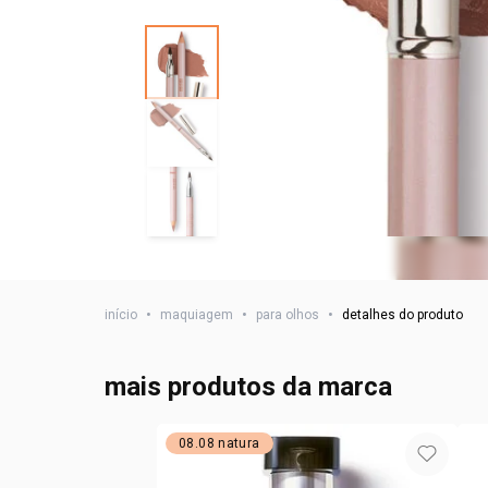
início
•
maquiagem
•
para olhos
•
detalhes do produto
mais produtos da marca
08.08 natura