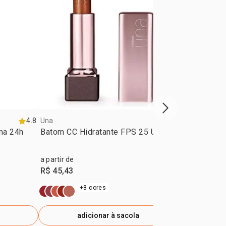
próxima vitrine d
4.8
Una
4.7
Una
ma 24h
Batom CC Hidratante FPS 25 Una
Deo Parfum 
ml
a partir de
R$ 319,90
R$ 45,43
R$ 223,93
-
e
+8 cores
adicionar à sacola
ad