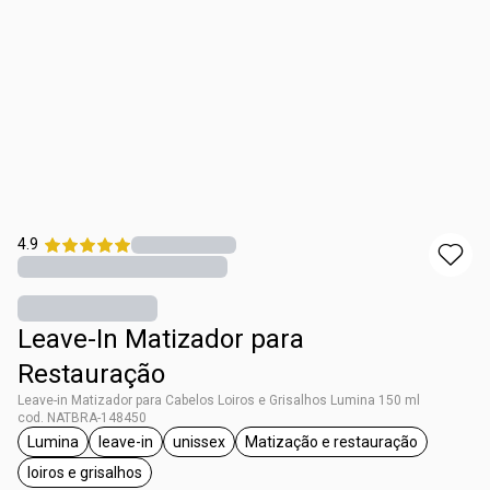
4.9
Leave-In Matizador para
Restauração
Leave-in Matizador para Cabelos Loiros e Grisalhos Lumina 150 ml
cod. NATBRA-148450
Lumina
leave-in
unissex
Matização e restauração
etiqueta Lumina
etiqueta leave-in
etiqueta unissex
etiqueta Matização e 
loiros e grisalhos
etiqueta loiros e grisalhos