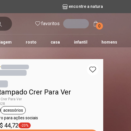
encontre a natura
favoritos
entrar
0
iagem
rosto
casa
infantil
homens
mpago
r
biografia
cashback
erva Doce
queridinhos das redes sociais
kriska
aura
tampado Crer Para Ver
Crer Para Ver
328
acessórios
a Crer Para Ver
etiqueta acessórios
ro para ações sociais
$ 44,72
-20%
etiqueta -20%