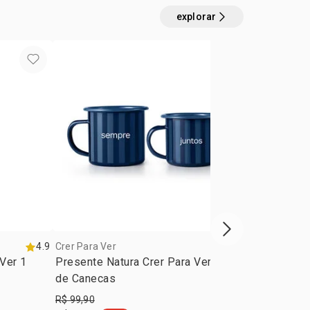
explorar
próxima vitrine d
4.9
Crer Para Ver
5.0
Crer Para Ver
 Ver 1
Presente Natura Crer Para Ver Duo
Case Organi
de Canecas
Crer Para Ve
R$ 99,90
R$ 79,90