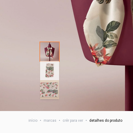
início
•
marcas
•
crêr para ver
•
detalhes do produto