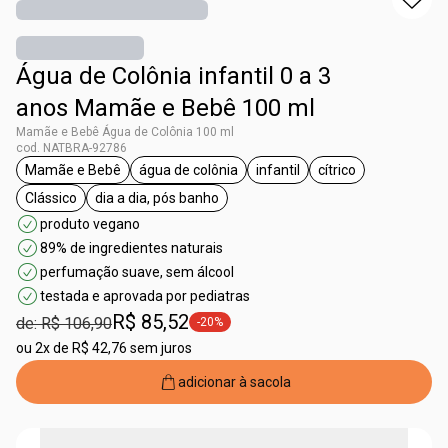
Água de Colônia infantil 0 a 3
anos Mamãe e Bebê 100 ml
Mamãe e Bebê Água de Colônia 100 ml
cod. NATBRA-92786
Mamãe e Bebê
água de colônia
infantil
cítrico
etiqueta Mamãe e Bebê
etiqueta água de colônia
etiqueta infantil
etiqueta cítrico
Clássico
dia a dia, pós banho
etiqueta Clássico
etiqueta dia a dia, pós banho
produto vegano
89% de ingredientes naturais
perfumação suave, sem álcool
testada e aprovada por pediatras
R$ 85,52
de: R$ 106,90
-20%
etiqueta -20%
ou
2x de R$ 42,76 sem juros
adicionar à sacola