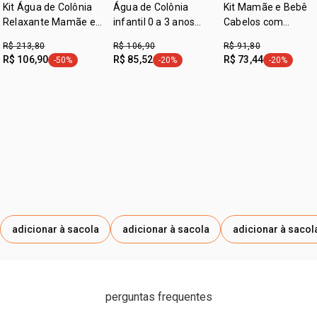
Kit Água de Colônia
Água de Colônia
Kit Mamãe e Bebê
Relaxante Mamãe e
infantil 0 a 3 anos
Cabelos com
Bebê
Mamãe e Bebê 100 ml
Cheirinho de Cuidad
R$ 213,80
R$ 106,90
R$ 91,80
(2 produtos)
R$ 106,90
R$ 85,52
R$ 73,44
-50%
-20%
-20%
etiqueta -50%
etiqueta -20%
etiqueta -2
adicionar à sacola
adicionar à sacola
adicionar à sacol
perguntas frequentes