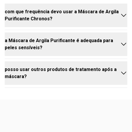
com que frequência devo usar a Máscara de Argila
Purificante Chronos?
a Máscara de Argila Purificante é adequada para
Recomenda-se o uso de 1 a 2 vezes por semana,
peles sensíveis?
dependendo da necessidade da sua pele.
posso usar outros produtos de tratamento após a
ela é ideal para peles mistas e oleosas, mas pode
máscara?
ser usada com cuidado em peles sensíveis,
observando qualquer reação.
sim, após o uso da máscara, a pele estará preparada
para absorver melhor outros produtos de tratamento,
como séruns e hidratantes.