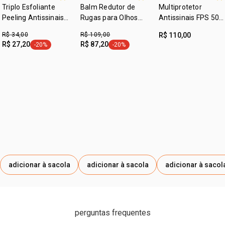
GUM, LENS ESCULENTA SEED EXTRACT, SODIUM
Triplo Esfoliante
Balm Redutor de
Multiprotetor
GLUCONATE, PHENOXYETHANOL, ETHYLHEXYLGLYCERIN,
Peeling Antissinais
Rugas para Olhos
Antissinais FPS 50
Miniatura Chronos
TOCOPHEROL, SODIUM CARBONATE, CONOBEA
Chronos
FPUVA 18 Chronos
R$ 34,00
R$ 109,00
R$ 110,00
Derma
Derma
SCOPARIOIDES LEAF OIL, SODIUM CHLORIDE,
R$ 27,20
R$ 87,20
-20%
-20%
etiqueta -20%
etiqueta -20%
CITRONELLOL, ALPHA-ISOMETHYL IONONE
adicionar à sacola
adicionar à sacola
adicionar à sacol
perguntas frequentes