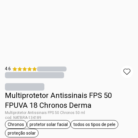
4.6
Multiprotetor Antissinais FPS 50
FPUVA 18 Chronos Derma
Multiprotetor Antissinais FPS 50 Chronos 50 ml
cod. NATBRA-134189
Chronos
protetor solar facial
todos os tipos de pele
etiqueta Chronos
etiqueta protetor solar facial
etiqueta todos os tipo
proteção solar
etiqueta proteção solar