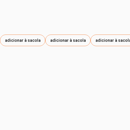
de pentaeritritila, citronelol, extrato de folha de casearia
sylvestris, alfa-isometil ionona, extrato da folha de inga
edulis , extrato da semente de euterpe oleracea, óleo da
folha de conobea scoparioides, extrato da semente de
theobroma cacao, tocoferol, propanodiol, geraniol, citrato
de trietila, sesquicaprilato de xilitila, hidroxiacetofenona.
adicionar à sacola
adicionar à sacola
adicionar à sacol