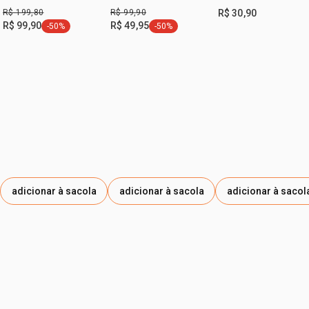
Pega (2 produtos)
ml
Ondulados Naturé
R$ 199,80
R$ 99,90
R$ 30,90
250ml
R$ 99,90
R$ 49,95
-50%
-50%
etiqueta -50%
etiqueta -50%
adicionar à sacola
adicionar à sacola
adicionar à sacol