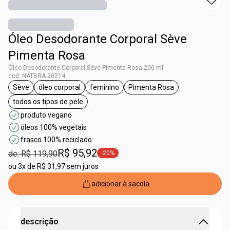
Óleo Desodorante Corporal Sève
Pimenta Rosa
Óleo Desodorante Corporal Sève Pimenta Rosa 200 ml
cod. NATBRA-20214
Sève
óleo corporal
feminino
Pimenta Rosa
etiqueta Sève
etiqueta óleo corporal
etiqueta feminino
etiqueta Pimenta Rosa
todos os tipos de pele
etiqueta todos os tipos de pele
produto vegano
óleos 100% vegetais
frasco 100% reciclado
R$ 95,92
de: R$ 119,90
-20%
etiqueta -20%
ou
3x de R$ 31,97 sem juros
adicionar à sacola
descrição