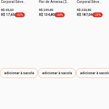
Corporal Sève
Flor de Ameixa (2
Corporal Sève
Amêndoas e Canela
produtos)
Amêndoas Doces (2
R$ 35,30
R$ 239,80
R$ 233,80
100 ml
unidades)
R$ 17,65
R$ 134,80
R$ 187,04
-50%
-44%
-20%
etiqueta -50%
etiqueta -44%
etiqueta -
adicionar à sacola
adicionar à sacola
adicionar à sacol