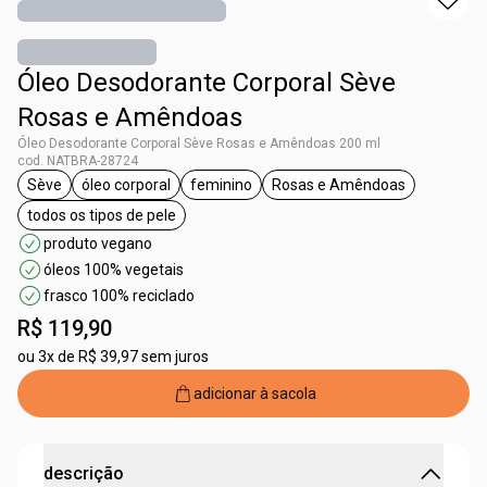
Óleo Desodorante Corporal Sève
Rosas e Amêndoas
Óleo Desodorante Corporal Sève Rosas e Amêndoas 200 ml
cod. NATBRA-28724
Sève
óleo corporal
feminino
Rosas e Amêndoas
etiqueta Sève
etiqueta óleo corporal
etiqueta feminino
etiqueta Rosas e Am
todos os tipos de pele
etiqueta todos os tipos de pele
produto vegano
óleos 100% vegetais
frasco 100% reciclado
R$ 119,90
ou
3x de R$ 39,97 sem juros
adicionar à sacola
descrição