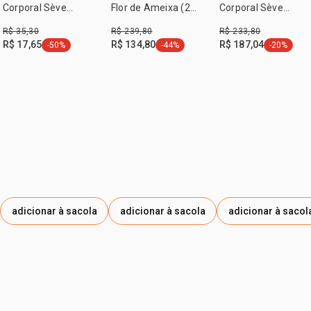
METHYLPROPIONAL, ALPHA-ISOMETHYL IONONE,
Corporal Sève
Flor de Ameixa (2
Corporal Sève
Amêndoas e Canela
LIMONENE.
produtos)
Amêndoas Doces (2
R$ 35,30
R$ 239,80
R$ 233,80
100 ml
unidades)
R$ 17,65
R$ 134,80
R$ 187,04
-50%
-44%
-20%
etiqueta -50%
etiqueta -44%
etiqueta -
adicionar à sacola
adicionar à sacola
adicionar à sacol