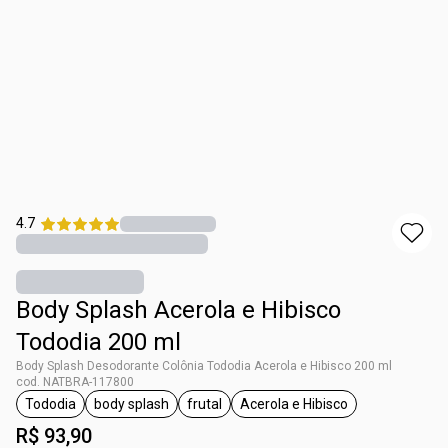
4.7
Body Splash Acerola e Hibisco
Tododia 200 ml
Body Splash Desodorante Colônia Tododia Acerola e Hibisco 200 ml
cod. NATBRA-117800
Tododia
body splash
frutal
Acerola e Hibisco
etiqueta Tododia
etiqueta body splash
etiqueta frutal
etiqueta Acerola e Hibis
R$ 93,90