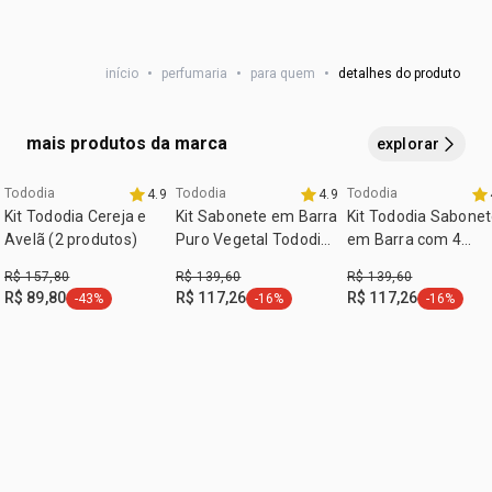
:
exceto no rosto.
subfamília
frutal
INGREDIENTES: ALCOHOL, AQUA, PARFUM, GLYCERIN,
LIMONENE, HEXYL CINNAMAL, LINALOOL, CITRAL,
início
•
perfumaria
•
para quem
•
detalhes do produto
GERANIOL, POLYGLYCERYL-3 CAPRYLATE, CITRONELLOL,
DENATONIUM BENZOATE.
mais produtos da marca
explorar
Tododia
Tododia
Tododia
4.9
4.9
exclusivo aqui
exclusivo aqui
Kit Tododia Cereja e
Kit Sabonete em Barra
Kit Tododia Sabone
Avelã (2 produtos)
Puro Vegetal Tododia
em Barra com 4
(4 caixas)
Caixas
R$ 157,80
R$ 139,60
R$ 139,60
R$ 89,80
R$ 117,26
R$ 117,26
-43%
-16%
-16%
etiqueta -43%
etiqueta -16%
etiqueta -