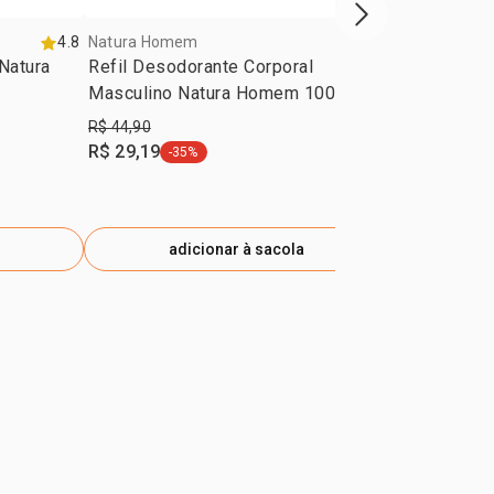
próxima vitrine d
4.8
Natura Homem
4.8
Natura Home
Natura
Refil Desodorante Corporal
Presente Na
Masculino Natura Homem 100 ml
produtos)
R$ 44,90
R$ 369,20
R$ 29,19
R$ 249,90
-35%
-
etiqueta -35%
e
adicionar à sacola
ad