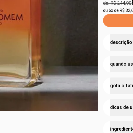
de: R$ 244,90
ou
6x de R$ 32,
descrição
Natura Hom
quando us
própria pel
Natura Home
sentidos e r
ideal p
gota olfat
pele o cont
encontr
combinado c
biodiversida
concen
dicas de 
acolhedora,
família
conexão.
notas 
todo mundo 
ingredient
pataqu
deseja aprov