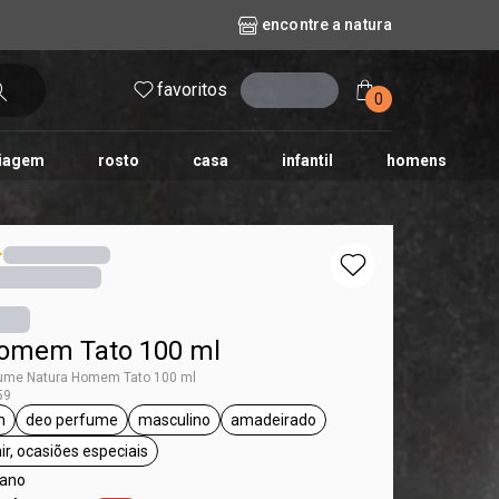
encontre a natura
favoritos
entrar
0
iagem
rosto
casa
infantil
homens
mpago
r
biografia
cashback
erva Doce
queridinhos das redes sociais
kriska
aura
omem Tato 100 ml
ume Natura Homem Tato 100 ml
59
m
deo perfume
masculino
amadeirado
ta Natura Homem
etiqueta deo perfume
etiqueta masculino
etiqueta amadeirado
ir, ocasiões especiais
o
etiqueta para sair, ocasiões especiais
gano