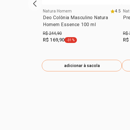
vitrine de produtos anterior
Natura Homem
4.5
Na
Deo Colônia Masculino Natura
Pr
Homem Essence 100 ml
R$ 244,90
R$ 
R$ 169,90
R$
-31%
etiqueta -31%
adicionar à sacola