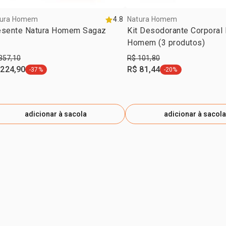
tura Homem
4.8
Natura Homem
esente Natura Homem Sagaz
Kit Desodorante Corporal 
Homem (3 produtos)
357,10
R$ 101,80
 224,90
R$ 81,44
-37%
-20%
etiqueta -37%
etiqueta -20%
adicionar à sacola
adicionar à sacola