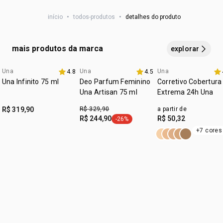
GLICERETE-26, DIMETICONA PEG-12, SALICILATO DE
•
ideal para finalizar o dia com um toque de elegância e
início
•
todos-produtos
•
detalhes do produto
sofisticação nos cabelos.
BENZILA, CAPRILATO DE POLIGLICERILA-3, LIMONENO,
HIDROXICITRONELAL, LINALOL, CUMARINA, GERANIOL,
HEXIL CINAMAL, CITRONELOL, CITRAL, BENZOATO DE
mais produtos da marca
explorar
DENATÔNIO, DI-T-BUTIL-4-HIDROXIIDROCINAMATO DE
OCTADECILA.
Una
Una
Una
4.8
4.5
3 com 30% off
Una Infinito 75 ml
Deo Parfum Feminino
Corretivo Cobertura
Una Artisan 75 ml
Extrema 24h Una
R$ 319,90
R$ 329,90
a partir de
R$ 244,90
R$ 50,32
-26%
etiqueta -26%
+7 cores