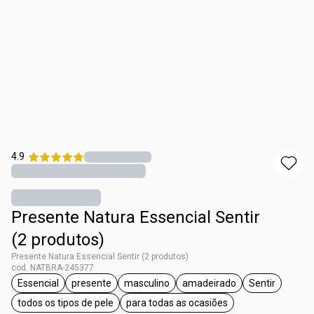
4.9
Presente Natura Essencial Sentir
(2 produtos)
Presente Natura Essencial Sentir (2 produtos)
cod. NATBRA-245377
Essencial
presente
masculino
amadeirado
Sentir
etiqueta Essencial
etiqueta presente
etiqueta masculino
etiqueta amadeirado
etiqueta Sen
todos os tipos de pele
para todas as ocasiões
etiqueta todos os tipos de pele
etiqueta para todas as ocasiõe