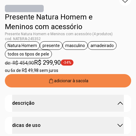
Presente Natura Homem e
Meninos com acessório
Presente Natura Homem e Meninos com acessório (4 produtos)
cod. NATBRA-245352
Natura Homem
presente
masculino
amadeirado
etiqueta Natura Homem
etiqueta presente
etiqueta masculino
etiqueta amadeir
todos os tipos de pele
etiqueta todos os tipos de pele
R$ 299,90
de: R$ 454,90
-34%
etiqueta -34%
ou
6x de R$ 49,98 sem juros
adicionar à sacola
descrição
celebre o vínculo entre pai e filho com um presente que
dicas de uso
une estilo e cuidado.
•
duo de bonés
tamanho único com a frase destacada