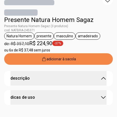
Presente Natura Homem Sagaz
Presente Natura Homem Sagaz (3 produtos)
cod. NATBRA-245371
Natura Homem
presente
masculino
amadeirado
etiqueta Natura Homem
etiqueta presente
etiqueta masculino
etiqueta amadeir
R$ 224,90
de: R$ 357,10
-37%
etiqueta -37%
ou
6x de R$ 37,48 sem juros
adicionar à sacola
descrição
um presente completo para o homem que sabe o que
dicas de uso
quer.
•
deo parfum
com fragrância
amadeirada adocicada
que combina o calor das especiarias com a profundidade
passo 1
das madeiras