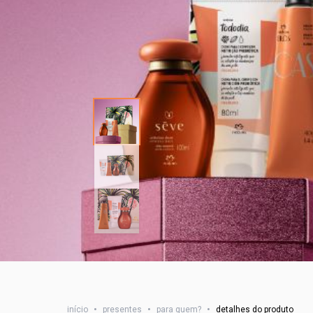
início
•
presentes
•
para quem?
•
detalhes do produto