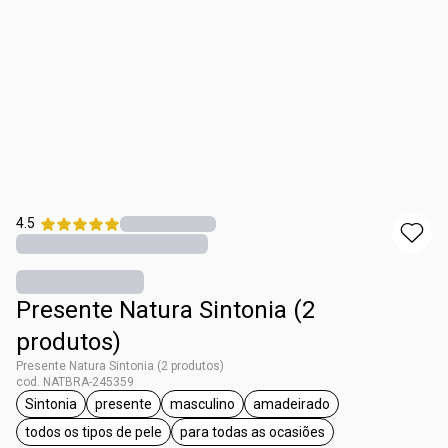
4.5
Presente Natura Sintonia (2
produtos)
Presente Natura Sintonia (2 produtos)
cod. NATBRA-245359
Sintonia
presente
masculino
amadeirado
etiqueta Sintonia
etiqueta presente
etiqueta masculino
etiqueta amadeirado
todos os tipos de pele
para todas as ocasiões
etiqueta todos os tipos de pele
etiqueta para todas as ocasiõe