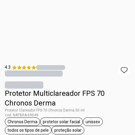
4.3
Protetor Multiclareador FPS 70
Chronos Derma
Protetor Clareador FPS 70 Chronos Derma 50 ml
cod. NATBRA-69049
Chronos Derma
protetor solar facial
unissex
etiqueta Chronos Derma
etiqueta protetor solar facial
etiqueta unissex
todos os tipos de pele
proteção solar
etiqueta todos os tipos de pele
etiqueta proteção solar