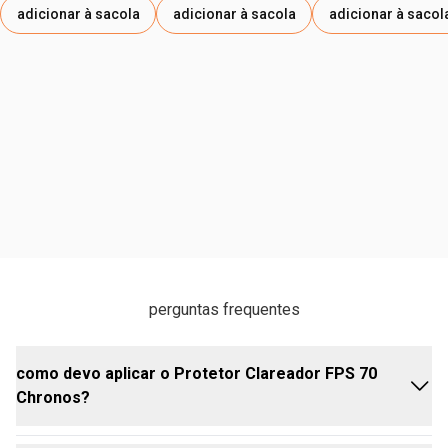
SODIUM BENZOATE, TOCOPHEROL, MALTODEXTRIN,
adicionar à sacola
adicionar à sacola
adicionar à sacol
HELIANTHUS ANNUUS SEED OIL.
perguntas frequentes
como devo aplicar o Protetor Clareador FPS 70
Chronos?