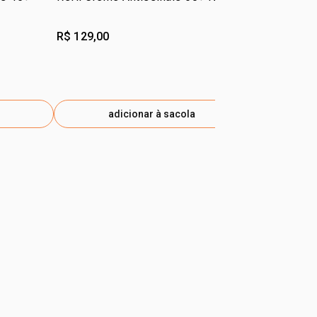
Manchas So
Derma
R$ 129,00
R$ 125,00
adicionar à sacola
ad