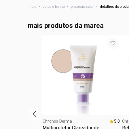
início
•
corpo e banho
•
proteção solar
•
detalhes do produ
mais produtos da marca
vitrine de produtos anterior
Chronos Derma
5.0
Chr
Multiprotetor Clareador de
Ref