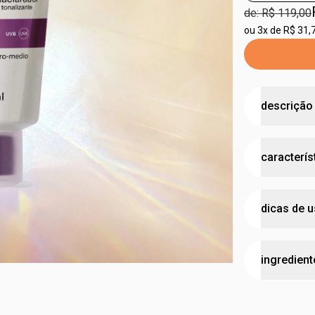
de: R$ 119,00
ou
3x de R$ 31,
descrição
protege do 
caracterís
tom.
•
evita a fo
•
fórmula co
possui 
•
não deixa 
dicas de 
possui 
testad
aplique abu
ingredient
e seca 15 m
idade 
achar necess
cruelty
manter a su
aqua, silica
vegan