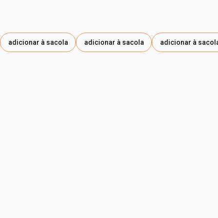
DIHEPTANOATO DE PROPILENO GLICOL, ACETATO DE
TOCOFERILA, CROSPOLÍMERO-6 DE POLIACRILATO,
ÁCIDO CAPRILIDROXÂMICO, MIRISTIL GLICOSÍDEO, GOMA
XANTANA, GLICONATO DE SÓDIO, PENTAERITRIL TERTA-
adicionar à sacola
adicionar à sacola
adicionar à sacol
DI-BUTIL HIDROXI-HIDROCINAMATO, ISOESTEARATO DE
SORBITANA, EXTRATO DE FOLHA DE INGÁ-CIPÓ,
EXTRATO DA SEMENTE DE AÇAÍ, PROPILENOGLICOL,
EXTRATO DA SEMENTE DE CACAU, SÍLICA, TOCOFEROL,
CARBONATO DE SÓDIO, PROPANODIOL,
HIDROXIACETOFENONA, CLORETO DE SÓDIO.