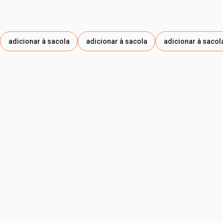
DIHEPTANOATO DE PROPILENO GLICOL, ACETATO DE
TOCOFERILA, CROSPOLÍMERO-6 DE POLIACRILATO,
ÁCIDO CAPRILIDROXÂMICO, MIRISTIL GLICOSÍDEO, GOMA
XANTANA, GLICONATO DE SÓDIO, PENTAERITRIL TERTA-
adicionar à sacola
adicionar à sacola
adicionar à sacol
DI-BUTIL HIDROXI-HIDROCINAMATO, ISOESTEARATO DE
SORBITANA, EXTRATO DE FOLHA DE INGÁ-CIPÓ,
EXTRATO DA SEMENTE DE AÇAÍ, PROPILENOGLICOL,
EXTRATO DA SEMENTE DE CACAU, SÍLICA, TOCOFEROL,
CARBONATO DE SÓDIO, PROPANODIOL,
HIDROXIACETOFENONA, CLORETO DE SÓDIO.