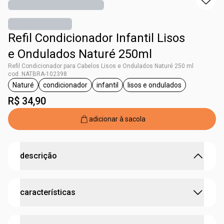
Refil Condicionador Infantil Lisos
e Ondulados Naturé 250ml
Refil Condicionador para Cabelos Lisos e Ondulados Naturé 250 ml
cod. NATBRA-102398
Naturé
condicionador
infantil
lisos e ondulados
etiqueta Naturé
etiqueta condicionador
etiqueta infantil
etiqueta lisos e ondul
R$ 34,90
adicionar à sacola
descrição
cabelo alinhado com cheirinho de fruta, flor e tudo
características
de bom.
o Condicionador para Cabelos Lisos e Ondulados Naturé
deixa os
fios macios, brilhantes e fáceis de pentear
. sua
testado dermatologicamente
fórmula diminui os fiozinhos arrepiados e não deixa nós.