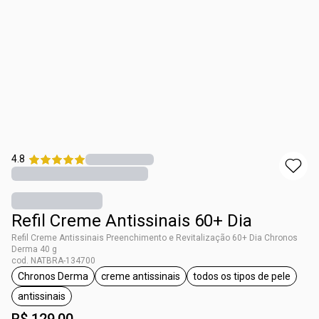
4.8
Refil Creme Antissinais 60+ Dia
Refil Creme Antissinais Preenchimento e Revitalização 60+ Dia Chronos
Derma 40 g
cod. NATBRA-134700
Chronos Derma
creme antissinais
todos os tipos de pele
etiqueta Chronos Derma
etiqueta creme antissinais
etiqueta todos os
antissinais
etiqueta antissinais