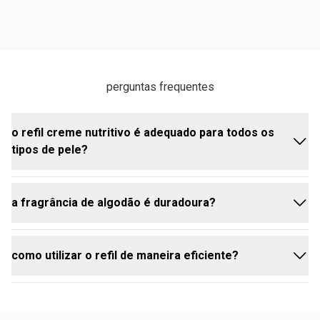
perguntas frequentes
o refil creme nutritivo é adequado para todos os
tipos de pele?
a fragrância de algodão é duradoura?
sim, ele é formulado para nutrir e hidratar todos os
tipos de pele, inclusive as mais secas.
como utilizar o refil de maneira eficiente?
sim, a fragrância suave de algodão do Creme
Desodorante Tododia Algodão permanece na pele,
proporcionando uma sensação de frescor ao longo
do dia.
basta transferir o conteúdo do refil para a