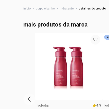
início
•
corpo e banho
•
hidratante
•
detalhes do produto
mais produtos da marca
e
vitrine de produtos anterior
Tododia
4.9
Tod