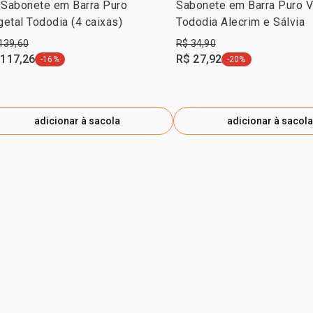
 Sabonete em Barra Puro
Sabonete em Barra Puro V
etal Tododia (4 caixas)
Tododia Alecrim e Sálvia
139,60
R$ 34,90
 117,26
R$ 27,92
-16%
-20%
etiqueta -16%
etiqueta -20%
adicionar à sacola
adicionar à sacola