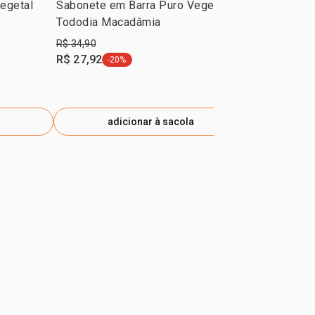
egetal
Sabonete em Barra Puro Vegetal
Kit Tododia
Tododia Macadâmia
com 4 Caixa
R$ 34,90
R$ 139,60
R$ 27,92
R$ 117,26
-20%
-
etiqueta -20%
e
adicionar à sacola
ad