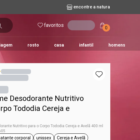
encontre a natura
favoritos
entrar
0
iagem
rosto
casa
infantil
homens
mpago
r
biografia
cashback
erva Doce
queridinhos das redes sociais
kriska
aura
me Desodorante Nutritivo
rpo Tododia Cereja e
orante Nutritivo para o Corpo Tododia Cereja e Avelã 400 ml
605
ratante corporal
unissex
Cereja e Avelã