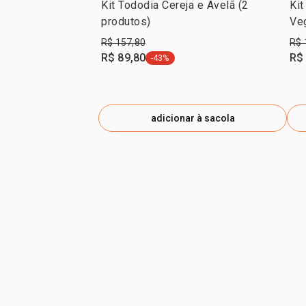
Kit Tododia Cereja e Avelã (2
Kit
produtos)
Veg
R$ 157,80
R$ 
R$ 89,80
R$
-43%
etiqueta -43%
adicionar à sacola