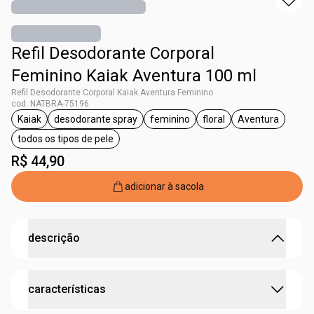
Refil Desodorante Corporal
Feminino Kaiak Aventura 100 ml
Refil Desodorante Corporal Kaiak Aventura Feminino
cod. NATBRA-75196
Kaiak
desodorante spray
feminino
floral
Aventura
etiqueta Kaiak
etiqueta desodorante spray
etiqueta feminino
etiqueta floral
etiqueta Av
todos os tipos de pele
etiqueta todos os tipos de pele
R$ 44,90
adicionar à sacola
descrição
refil: a forma mais prática de repor o seu produto
características
favorito.
•
versão
refil
mais econômica e sustentável