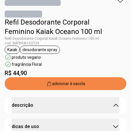
Refil Desodorante Corporal
Feminino Kaiak Oceano 100 ml
Refil Desodorante Corporal Kaiak Oceano Feminino 100 ml
cod. NATBRA-102729
Kaiak
desodorante spray
etiqueta Kaiak
etiqueta desodorante spray
produto vegano
fragrância Floral
R$ 44,90
adicionar à sacola
descrição
refil: a forma mais prática de repor o seu produto
dicas de uso
favorito.