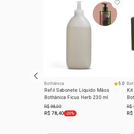
vitrine de produtos anterior
Bothânica
5.0
Bot
Refil Sabonete Líquido Mãos
Kit
Bothânica Ficus Herb 230 ml
Bot
R$ 98,00
R$ 
R$ 78,40
R$
-20%
etiqueta -20%