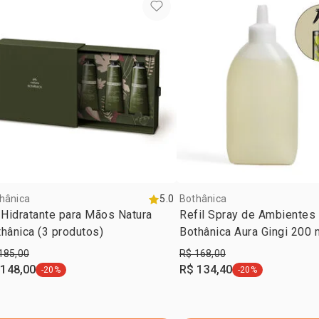
ESCARLATE 
SULFATO DE
hânica
5.0
Bothânica
 Hidratante para Mãos Natura
Refil Spray de Ambientes
hânica (3 produtos)
Bothânica Aura Gingi 200 
185,00
R$ 168,00
 148,00
R$ 134,40
-20%
-20%
etiqueta -20%
etiqueta -20%