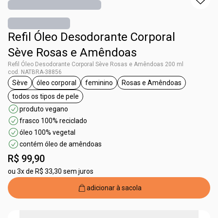
Refil Óleo Desodorante Corporal
Sève Rosas e Amêndoas
Refil Óleo Desodorante Corporal Sève Rosas e Amêndoas 200 ml
cod. NATBRA-38856
Sève
óleo corporal
feminino
Rosas e Amêndoas
etiqueta Sève
etiqueta óleo corporal
etiqueta feminino
etiqueta Rosas e Am
todos os tipos de pele
etiqueta todos os tipos de pele
produto vegano
frasco 100% reciclado
óleo 100% vegetal
contém óleo de amêndoas
R$ 99,90
ou
3x de R$ 33,30 sem juros
adicionar à sacola