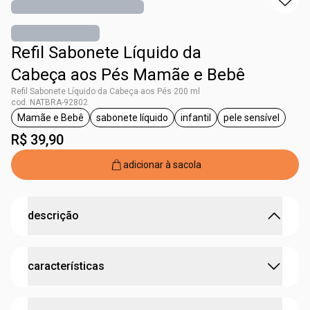
Refil Sabonete Líquido da
Cabeça aos Pés Mamãe e Bebê
Refil Sabonete Líquido da Cabeça aos Pés 200 ml
cod. NATBRA-92802
Mamãe e Bebê
sabonete líquido
infantil
pele sensível
etiqueta Mamãe e Bebê
etiqueta sabonete líquido
etiqueta infantil
etiqueta pele
R$ 39,90
adicionar à sacola
descrição
Cuidado e carinho desde o primeiro dia de vida, em
características
embalagem econômica.
O banho, esse pequeno grande momento diário de
cuidado com o bebê, ajuda a fortalecer ainda mais o amor.
testado dermatologicamente