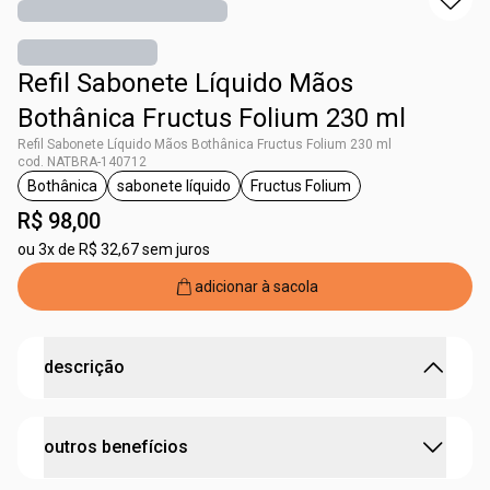
Refil Sabonete Líquido Mãos
Bothânica Fructus Folium 230 ml
Refil Sabonete Líquido Mãos Bothânica Fructus Folium 230 ml
cod. NATBRA-140712
Bothânica
sabonete líquido
Fructus Folium
etiqueta Bothânica
etiqueta sabonete líquido
etiqueta Fructus Folium
R$ 98,00
ou
3x de R$ 32,67 sem juros
adicionar à sacola
descrição
mãos limpas e altamente perfumadas.
outros benefícios
precisa repor o Sabonete Líquido de Natura Bothânica?
reaproveite seu lindo frasco de vidro usando o
refil
do