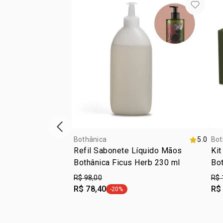
vitrine de produtos anterior
Bothânica
5.0
Bot
Refil Sabonete Líquido Mãos
Kit
Bothânica Ficus Herb 230 ml
Bot
R$ 98,00
R$ 
R$ 78,40
R$
-20%
etiqueta -20%