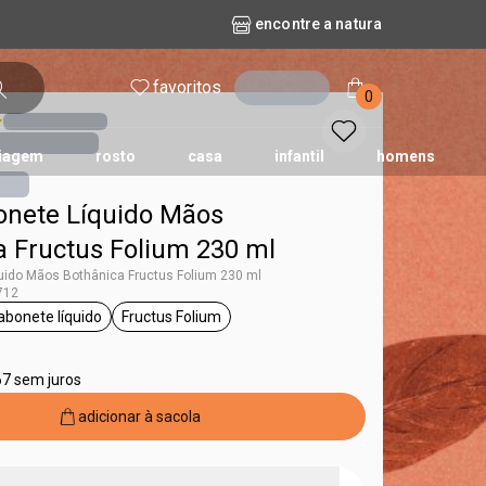
encontre a natura
favoritos
entrar
0
iagem
rosto
casa
infantil
homens
bonete Líquido Mãos
mpago
r
biografia
cashback
erva Doce
queridinhos das redes sociais
kriska
aura
a Fructus Folium 230 ml
quido Mãos Bothânica Fructus Folium 230 ml
712
abonete líquido
Fructus Folium
Bothânica
etiqueta sabonete líquido
etiqueta Fructus Folium
67 sem juros
adicionar à sacola