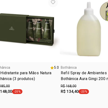
hânica
5.0
Bothânica
 Hidratante para Mãos Natura
Refil Spray de Ambientes
hânica (3 produtos)
Bothânica Aura Gingi 200 
185,00
R$ 168,00
 148,00
R$ 134,40
-20%
-20%
etiqueta -20%
etiqueta -20%