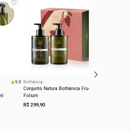
próxima vitrine d
5.0
Bothânica
5.0
Bothânica
Conjunto Natura Bothânica Fructus
Refil Spray
ml
Folium
Bothânica D
R$ 299,90
R$ 168,00
R$ 134,40
-
e