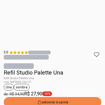
5.0
Refil Studio Palette Una
Refil Studio Palette Una
cod. NATBRA-106127
Una
sombra
etiqueta Una
etiqueta sombra
R$ 27,90
de: R$ 34,90
-20%
etiqueta -20%
adicionar à sacola