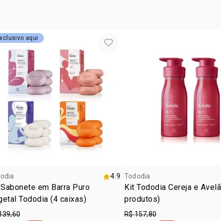
CAPRATO DE
TITÂNIO, C
ÁCIDO ETID
xclusivo aqui
AMARELO, E
odia
4.9
Tododia
 Sabonete em Barra Puro
Kit Tododia Cereja e Avelã
etal Tododia (4 caixas)
produtos)
139,60
R$ 157,80