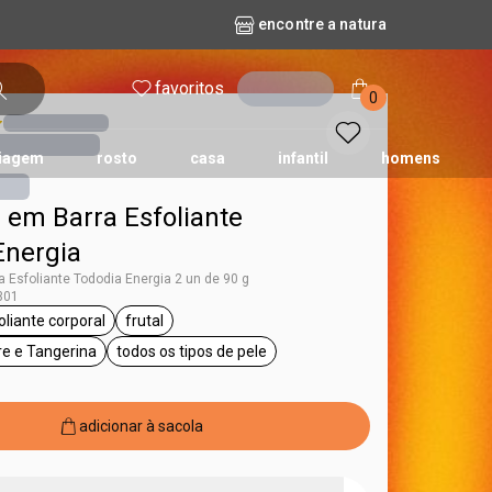
encontre a natura
favoritos
entrar
0
iagem
rosto
casa
infantil
homens
 em Barra Esfoliante
mpago
r
biografia
cashback
erva Doce
queridinhos das redes sociais
kriska
aura
Energia
 Esfoliante Tododia Energia 2 un de 90 g
301
oliante corporal
frutal
ododia
etiqueta esfoliante corporal
etiqueta frutal
re e Tangerina
todos os tipos de pele
etiqueta Flor de Gengibre e Tangerina
etiqueta todos os tipos de pele
adicionar à sacola