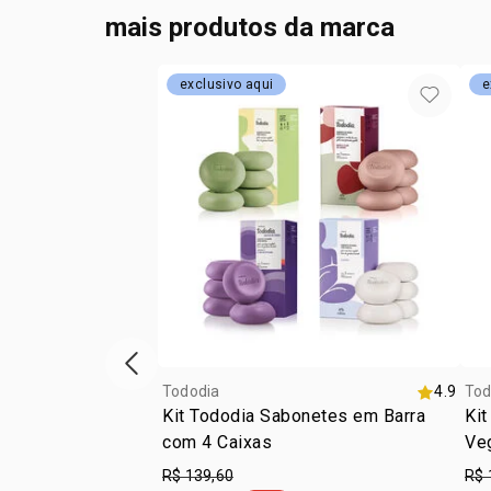
mais produtos da marca
exclusivo aqui
e
vitrine de produtos anterior
Tododia
4.9
Tod
Kit Tododia Sabonetes em Barra
Kit
com 4 Caixas
Veg
R$ 139,60
R$ 